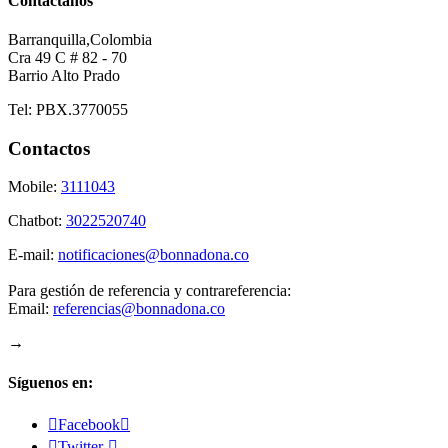
Contáctanos
Barranquilla,Colombia
Cra 49 C # 82 - 70
Barrio Alto Prado
Tel: PBX.3770055
Contactos
Mobile:
3111043
Chatbot:
3022520740
E-mail:
notificaciones@bonnadona.co
Para gestión de referencia y contrareferencia:
Email:
referencias@bonnadona.co
→
Síguenos en:

Facebook


Twitter-
