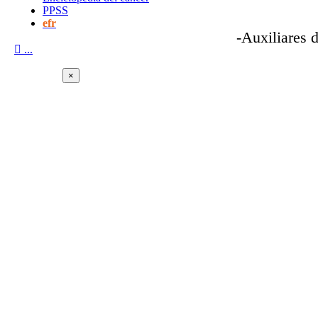
PPSS
efr
-Auxiliares 

...
×