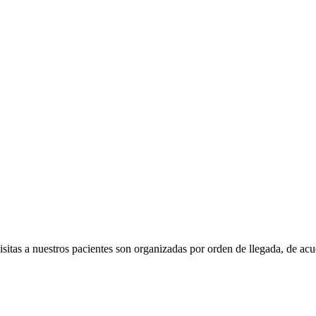



tas a nuestros pacientes son organizadas por orden de llegada, de acue