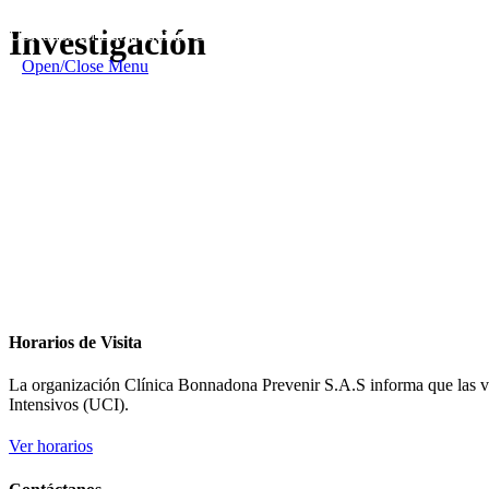
Portal Web Usuarios
Investigación
Ubicados en Barranquilla, Colombia
Contáctanos
Síguenos En:

Open/Close Menu
Horarios de Visita
La organización Clínica Bonnadona Prevenir S.A.S informa que las visi
Intensivos (UCI).
Ver horarios