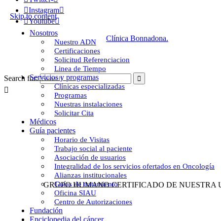

Instagram

Skip to content

Youtube

Nosotros
© 2021 - All rights reserved. By
Clínica Bonnadona.
Nuestro ADN
Certificaciones
Solicitud Referenciacion
Linea de Tiempo
Servicios y programas
Search for:

Clínicas especializadas

Programas
Nuestras instalaciones
Solicitar Cita
Médicos
Guía pacientes
Horario de Visitas
Trabajo social al paciente
Asociación de usuarios
Integralidad de los servicios ofertados en Oncología
Alianzas institucionales
Guías de tratamiento
GRUPO HUMANO CERTIFICADO DE NUESTRA
Oficina SIAU
Centro de Autorizaciones
Fundación
Enciclopedia del cáncer