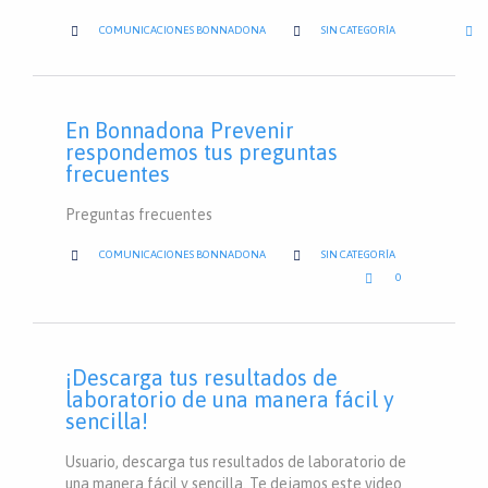
CATEGORY



COMUNICACIONES BONNADONA
SIN CATEGORÍA
En Bonnadona Prevenir
respondemos tus preguntas
frecuentes
Preguntas frecuentes
CATEGORY


COMUNICACIONES BONNADONA
SIN CATEGORÍA
LOVE

0
IT
¡Descarga tus resultados de
laboratorio de una manera fácil y
sencilla!
Usuario, descarga tus resultados de laboratorio de
una manera fácil y sencilla. Te dejamos este video