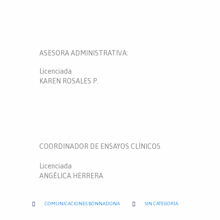
ASESORA ADMINISTRATIVA:
Licenciada
KAREN ROSALES P.
COORDINADOR DE ENSAYOS CLÍNICOS
Licenciada
ANGÉLICA HERRERA
CATEGORY


COMUNICACIONES BONNADONA
SIN CATEGORÍA