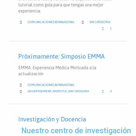
tutorial como guía para que tengas una mejor
experiencia.
CATEGORY


COMUNICACIONES BONNADONA
SIN CATEGORÍA
LOVE

1
IT
Próximamente: Simposio EMMA
EMMA: Experiencia Médica Motivada a la
actualización

COMUNICACIONES BONNADONA
LOVE
CATEGORY


ADVERTISEMENT
,
ARISTOTLE
,
SIN CATEGORÍA
0
IT
Investigación y Docencia
Nuestro centro de investigación