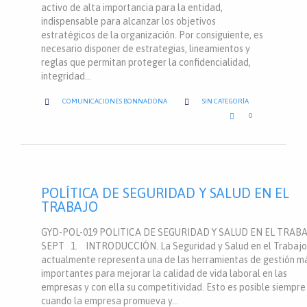
activo de alta importancia para la entidad,
indispensable para alcanzar los objetivos
estratégicos de la organización. Por consiguiente, es
necesario disponer de estrategias, lineamientos y
reglas que permitan proteger la confidencialidad,
integridad…
CATEGORY


COMUNICACIONES BONNADONA
SIN CATEGORÍA
LOVE

0
IT
POLÍTICA DE SEGURIDAD Y SALUD EN EL
TRABAJO
GYD-POL-019 POLITICA DE SEGURIDAD Y SALUD EN EL TRAB
SEPT 1. INTRODUCCIÓN. La Seguridad y Salud en el Trabajo
actualmente representa una de las herramientas de gestión m
importantes para mejorar la calidad de vida laboral en las
empresas y con ella su competitividad. Esto es posible siempre
cuando la empresa promueva y…