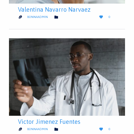
Valentina Navarro Narvaez
LOVE
CATEGORY


BONNAADMIN
0

IT
Victor Jimenez Fuentes
LOVE
CATEGORY


BONNAADMIN
0

IT