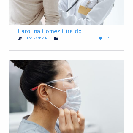
Carolina Gomez Giraldo
LOVE
CATEGORY


BONNAADMIN
0

IT