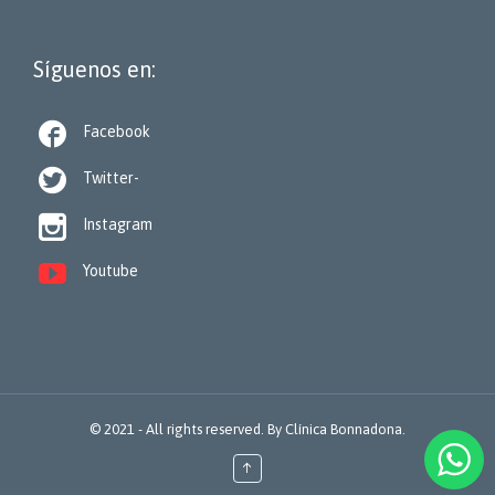
Síguenos en:

Facebook

Twitter-

Instagram

Youtube
© 2021 - All rights reserved. By
Clínica Bonnadona.
↑