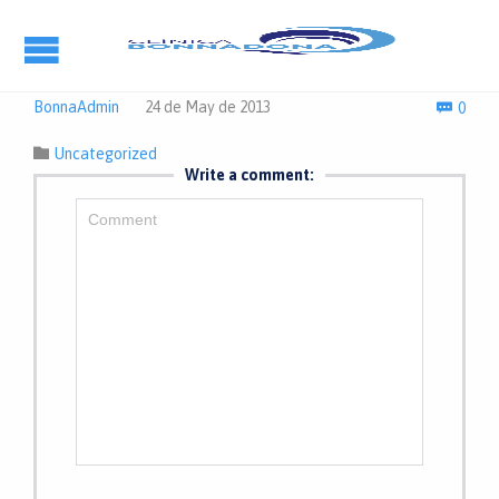
Com
BonnaAdmin
24 de May de 2013
0

Category

Uncategorized
Write a comment: