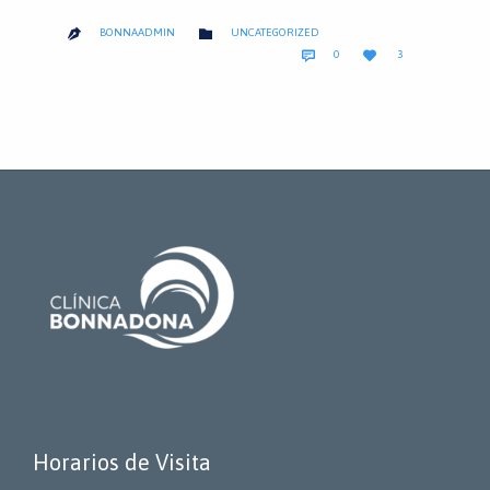
CATEGORY

BONNAADMIN
UNCATEGORIZED

COMMENTS
LOVE


0
3
IT
Horarios de Visita