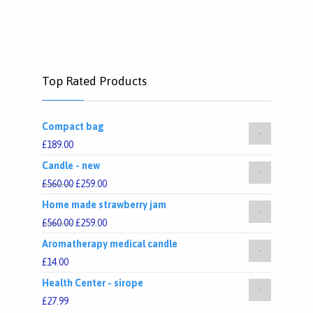
Top Rated Products
Compact bag
£
189.00
Candle - new
£
560.00
£
259.00
Home made strawberry jam
£
560.00
£
259.00
Aromatherapy medical candle
£
14.00
Health Center - sirope
£
27.99