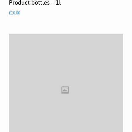
Product bottles – 1l
£
10.00