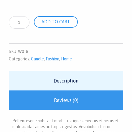
Candle
ADD TO CART
-
new
quantity
SKU:
W018
Categories:
Candle
,
Fashion
,
Home
Description
Reviews (0)
Pellentesque habitant morbi tristique senectus et netus et
malesuada fames ac turpis egestas. Vestibulum tortor