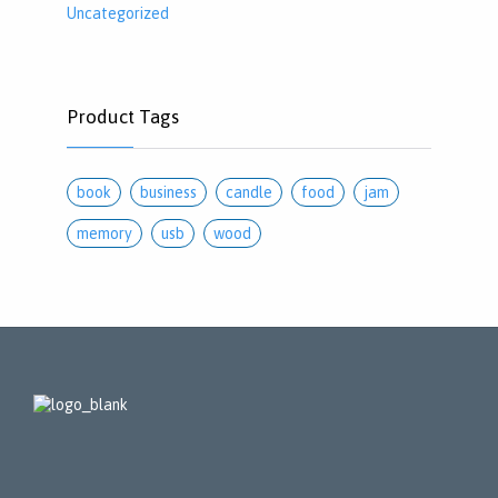
Uncategorized
Product Tags
book
business
candle
food
jam
memory
usb
wood