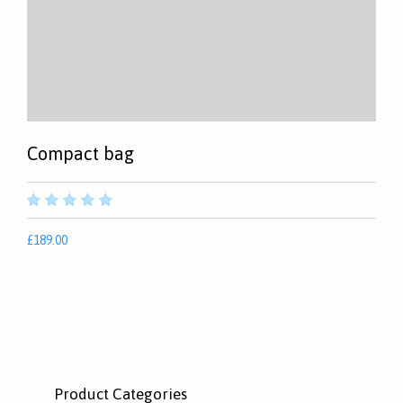
Compact bag
out
of
£
189.00
5
Product Categories