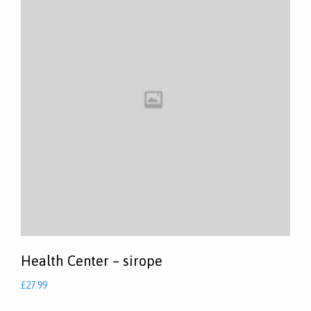
Health Center – sirope
£
27.99