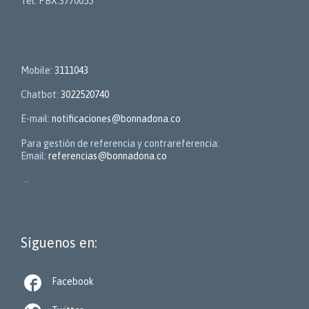
Tel: PBX.3770055
Contactos
Mobile:
3111043
Chatbot:
3022520740
E-mail:
notificaciones@bonnadona.co
Para gestión de referencia y contrareferencia:
Email:
referencias@bonnadona.co
→
Síguenos en:

Facebook