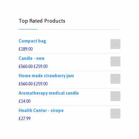
Top Rated Products
Compact bag
£
189.00
Candle - new
£
560.00
£
259.00
Home made strawberry jam
£
560.00
£
259.00
Aromatherapy medical candle
£
14.00
Health Center - sirope
£
27.99