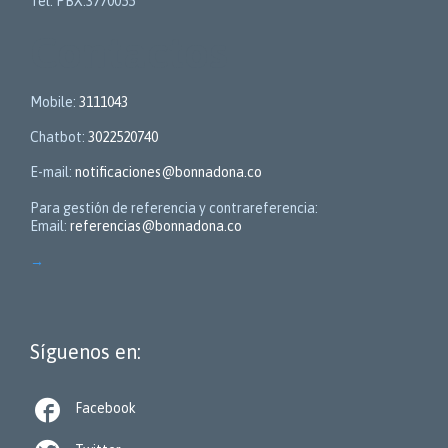
Tel: PBX.3770055
Contactos
Mobile:
3111043
Chatbot:
3022520740
E-mail:
notificaciones@bonnadona.co
Para gestión de referencia y contrareferencia:
Email:
referencias@bonnadona.co
→
Síguenos en:

Facebook