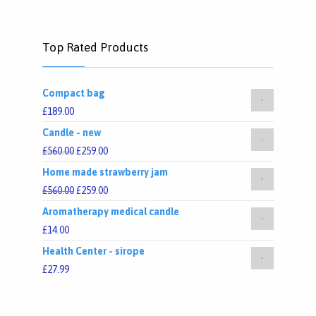
Top Rated Products
Compact bag
£
189.00
Candle - new
£
560.00
£
259.00
Home made strawberry jam
£
560.00
£
259.00
Aromatherapy medical candle
£
14.00
Health Center - sirope
£
27.99