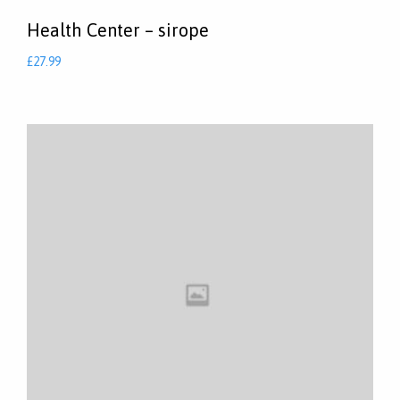
Health Center – sirope
£
27.99