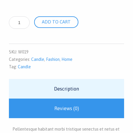
Product
ADD TO CART
bottles
-
1l
quantity
SKU:
W019
Categories:
Candle
,
Fashion
,
Home
Tag:
Candle
Description
Reviews (0)
Pellentesque habitant morbi tristique senectus et netus et