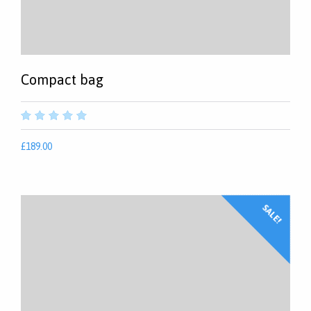
Compact bag
out
of
£
189.00
5
SALE!