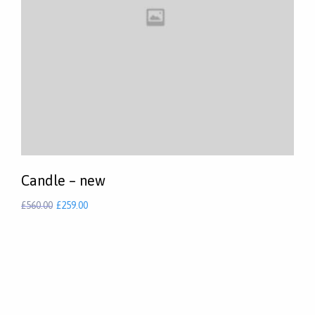
Candle – new
£
560.00
£
259.00