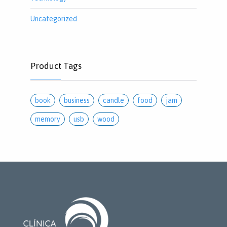
Uncategorized
Product Tags
book
business
candle
food
jam
memory
usb
wood