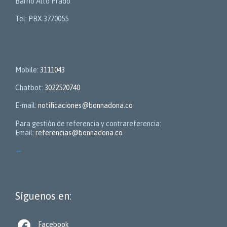
Barrio Alto Prado
Tel: PBX.3770055
Contactos
Mobile:
3111043
Chatbot:
3022520740
E-mail:
notificaciones@bonnadona.co
Para gestión de referencia y contrareferencia:
Email:
referencias@bonnadona.co
→
Síguenos en:

Facebook