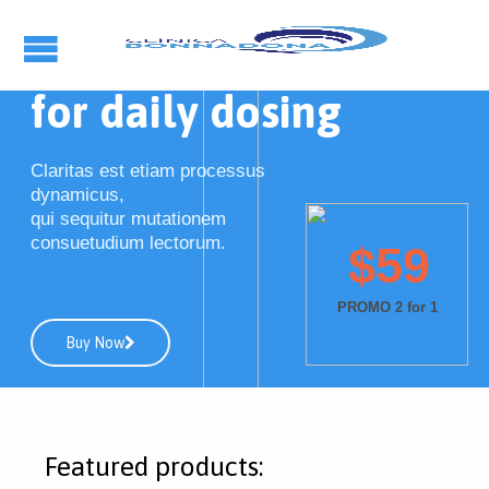
E
c
o
d
r
i
n
k
f
o
r
d
a
i
l
y
d
o
s
i
n
g
Claritas est etiam processus
dynamicus,
qui sequitur mutationem
consuetudium lectorum.
$
5
9
P
R
O
M
O
2
f
o
r
1
Buy Now
Featured products: