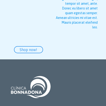
tempor sit amet, ante.
Donec eu libero sit amet
quam egestas semper.
Aenean ultricies mi vitae est.
Mauris placerat eleifend
leo.
Shop now!