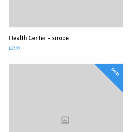
Health Center – sirope
£
27.99
SALE!