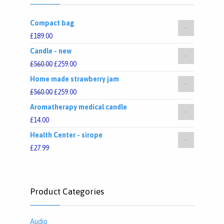
Compact bag
£
189.00
Candle - new
£
560.00
£
259.00
Home made strawberry jam
£
560.00
£
259.00
Aromatherapy medical candle
£
14.00
Health Center - sirope
£
27.99
Product Categories
Audio